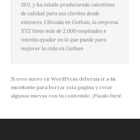
1971, y ha estado produciendo calcetines
de calidad para sus clientes desde
entonces. Ubicada en Gothan, la empresa
XYZ tiene más de 2.000 empleados e
intenta ayudar en lo que puede para
mejorar la vida en Gothan
Si eres nuevo en WordPress deberías ir a
tu
escritorio
para borrar esta página y crear
algunas nuevas con tu contenido. ¡Pásalo bien!