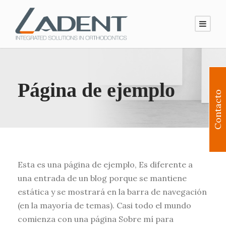
Página de ejemplo
Contacto
Esta es una página de ejemplo, Es diferente a
una entrada de un blog porque se mantiene
estática y se mostrará en la barra de navegación
(en la mayoría de temas). Casi todo el mundo
comienza con una página Sobre mí para